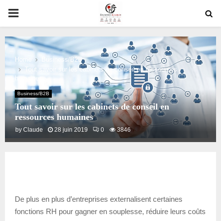
PRIMARY
MENU
Home
Business/B2B
Tout savoir sur les cabinets de conseil en ressources
humaines
Business/B2B
Tout savoir sur les cabinets de conseil en
ressources humaines
by
Claude
28 juin 2019
0
3846
De plus en plus d’entreprises externalisent certaines
fonctions RH pour gagner en souplesse, réduire leurs coûts