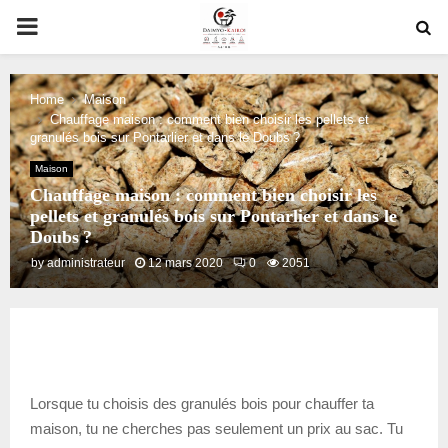
PRIMARY
MENU
Home
Maison
Chauffage maison : comment bien choisir les pellets et
granulés bois sur Pontarlier et dans le Doubs ?
Maison
Chauffage maison : comment bien choisir les
pellets et granulés bois sur Pontarlier et dans le
Doubs ?
by
administrateur
12 mars 2020
0
2051
Lorsque tu choisis des granulés bois pour chauffer ta
maison, tu ne cherches pas seulement un prix au sac. Tu